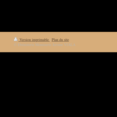
Version imprimable
|
Plan du site
© Ebénisterie Menuiserie Jerome VIALA