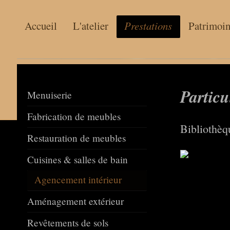
Accueil
L'atelier
Prestations
Patrimoi
Ebénis
Particu
Menuiserie
Jérô
Fabrication de meubles
Bibliothèq
Restauration de meubles
Cuisines & salles de bain
Agencement intérieur
Aménagement extérieur
Revêtements de sols